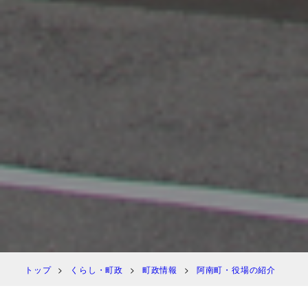
トップ
くらし・町政
町政情報
阿南町・役場の紹介
阿