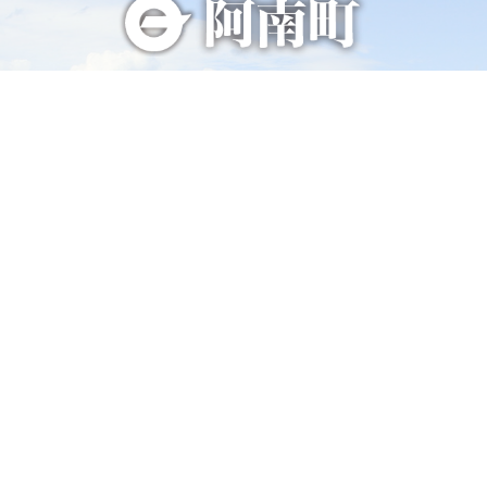
総合トップページへ
〒399-1511（専用郵便番号）
長野県下伊那郡阿南町東條58−1
TEL 0260-22-2141（代表）
FAX 0260-22-2576
くらし・手続き
阿南町の紹介
健康・福祉
阿南町へのアクセス
子育て・教育
阿南町例規集
事業者の方へ
お問い合わせ
町政情報
サイトマップ