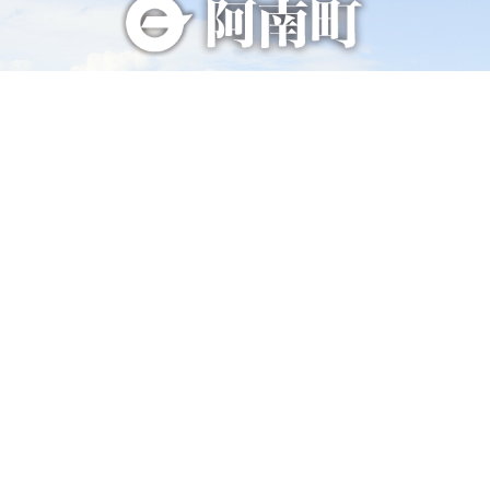
総合トップページへ
〒399-1511（専用郵便番号）
長野県下伊那郡阿南町東條58−1
TEL 0260-22-2141（代表）
FAX 0260-22-2576
くらし・手続き
阿南町の紹介
健康・福祉
阿南町へのアクセス
子育て・教育
阿南町例規集
事業者の方へ
お問い合わせ
町政情報
サイトマップ