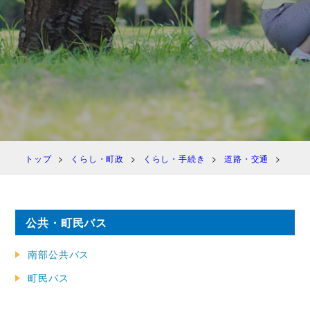
トップ
くらし・町政
くらし・手続き
道路・交通
公共
公共・町民バス
南部公共バス
町民バス