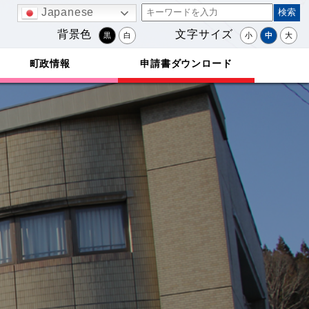
Japanese
背景色
文字サイズ
黒
白
小
中
大
町政情報
申請書ダウンロード