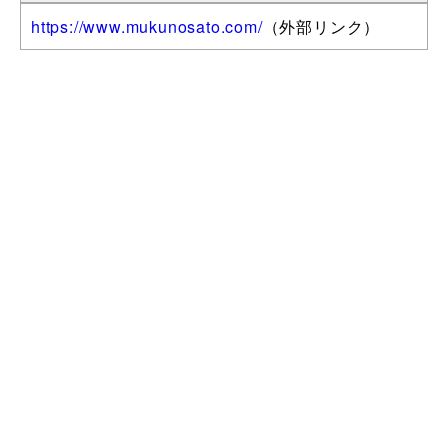
https://www.mukunosato.com/
（外部リンク）
この記事に関するお問い合わせ
振興課 商工観光係
TEL 0260-22-4055
FAX 0260-22-2576
mail
sinkou@town.anan.nagano.jp
キャンプ場