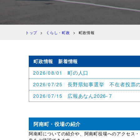
トップ
くらし・町政
町政情報
町政情報 新着情報
町の人口
2026/08/01
長野県知事選挙 不在者投票
2026/07/25
広報あなん2026-７
2026/07/15
阿南町・役場の紹介
阿南町についての紹介や、阿南町役場へのアクセス・
先をご確認できます。