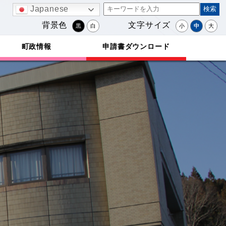
Japanese
背景色
文字サイズ
黒
白
小
中
大
町政情報
申請書ダウンロード