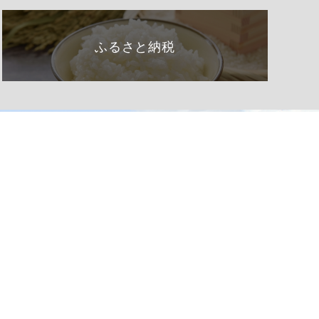
ふるさと納税
くらし・手続き
阿南町の紹介
健康・福祉
阿南町へのアクセス
子育て・教育
阿南町例規集
事業者の方へ
お問い合わせ
町政情報
サイトマップ
観光・文化
個人情報の取り扱い
移住
著作権・リンク等
ふるさと納税
アクセシビリティ
申請書ダウンロード