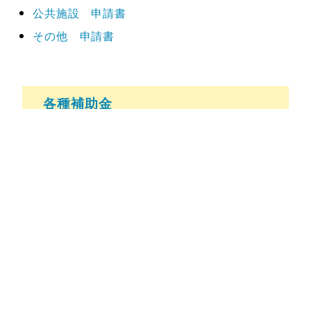
公共施設 申請書
その他 申請書
各種補助金
くらし・コミュニティ・交通
子育て・教育・文化
医療・福祉・健康
産業振興・雇用創出
環境・防災・安全