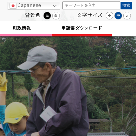
Japanese
背景色
文字サイズ
黒
白
小
中
大
町政情報
申請書ダウンロード