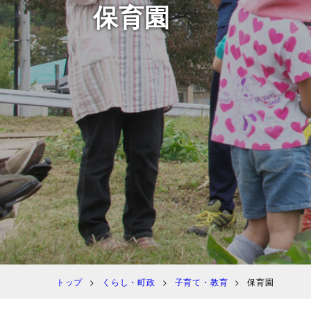
保育園
トップ
くらし・町政
子育て・教育
保育園