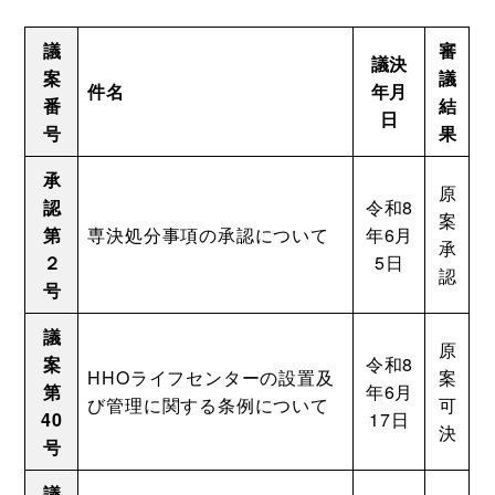
議
審
議決
案
議
件名
年月
番
結
日
号
果
承
原
認
令和8
案
第
専決処分事項の承認について
年6月
承
２
5日
認
号
議
原
案
令和8
HHOライフセンターの設置及
案
第
年6月
び管理に関する条例について
可
40
17日
決
号
議