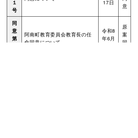
１
17日
意
号
同
原
意
令和8
阿南町教育委員会教育長の任
案
第
年6月
命同意について
同
２
17日
意
号
この記事に関するお問い合わせ
議会事務局
TEL 0260-22-2141
FAX 0260-22-2576