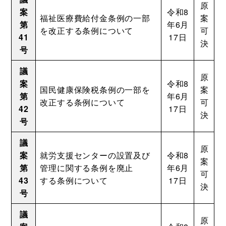
原
案
令和8
福祉医療費給付金条例の一部
案
第
年6月
を改正する条例について
可
41
17日
決
号
議
原
案
令和8
国民健康保険税条例の一部を
案
第
年6月
改正する条例について
可
42
17日
決
号
議
原
案
就労支援センターの設置及び
令和8
案
第
管理に関する条例を廃止
年6月
可
43
する条例について
17日
決
号
議
原