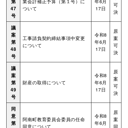
第
業会計補正予算（第１号）に
年6月
可
47
ついて
17日
決
号
議
原
案
令和8
工事請負契約締結事項中変更
案
第
年6月
について
可
48
17日
決
号
議
原
案
令和8
案
第
財産の取得について
年6月
可
49
17日
決
号
同
原
意
令和8
阿南町教育委員会委員の任命
案
第
年6月
同意について
同