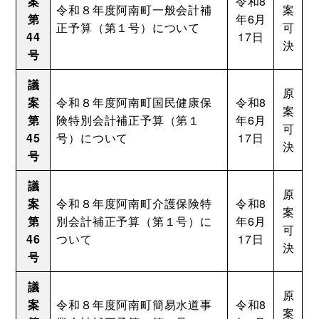
案
令和8
令和８年度阿南町一般会計補
案
第
年6月
正予算（第１号）について
可
44
17日
決
号
議
原
案
令和８年度阿南町国民健康保
令和8
案
第
険特別会計補正予算（第１
年6月
可
45
号）について
17日
決
号
議
原
案
令和８年度阿南町介護保険特
令和8
案
第
別会計補正予算（第１号）に
年6月
可
46
ついて
17日
決
号
議
原
案
令和８年度阿南町簡易水道事
令和8
案