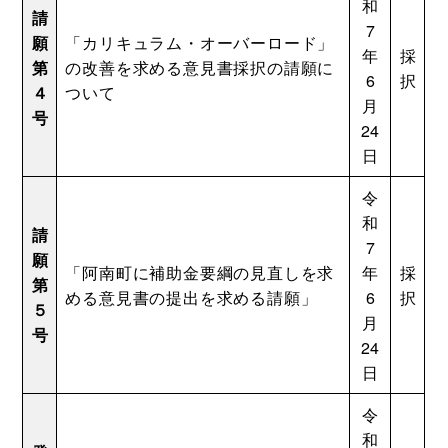
和
請
7
願
「カリキュラム・オーバーロード」
年
採
第
の改善を求める意見書採択の請願に
6
択
４
ついて
月
号
24
日
令
和
請
7
願
「阿南町に補助金要綱の見直しを求
年
採
第
める意見書の提出を求める請願」
6
択
５
月
号
24
日
令
和