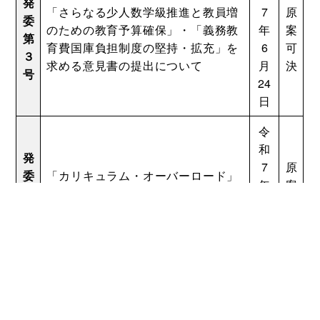
発
「さらなる少人数学級推進と教員増
7
原
委
のための教育予算確保」・「義務教
年
案
第
育費国庫負担制度の堅持・拡充」を
6
可
３
求める意見書の提出について
月
決
号
24
日
令
和
発
7
原
委
「カリキュラム・オーバーロード」
年
案
第
の改善を求める意見書の提出につい
6
可
４
て
月
決
号
24
日
令
和
発