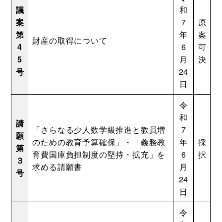
議
和
案
7
原
第
年
案
財産の取得について
4
6
可
5
月
決
号
24
日
令
和
請
「さらなる少人数学級推進と教員増
7
願
のための教育予算確保」・「義務教
年
採
第
育費国庫負担制度の堅持・拡充」を
6
択
３
求める請願書
月
号
24
日
令