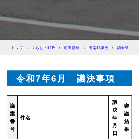
トップ
くらし・町政
町政情報
阿南町議会
議会議決
令和7年6月 議決事項
議
議
審
決
案
議
件名
年
番
結
月
号
果
日