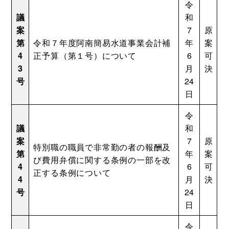
令
議
和
案
7
原
第
令和７年度阿南簡易水道事業会計補
年
案
4
正予算（第１号）について
6
可
3
月
決
号
24
日
令
議
和
案
7
原
特別職の職員で非常勤の者の報酬及
第
年
案
び費用弁償に関する条例の一部を改
4
6
可
正する条例について
4
月
決
号
24
日
令