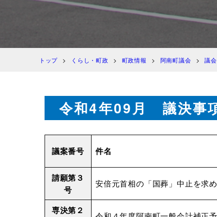
トップ
くらし・町政
町政情報
阿南町議会
議会
令和4年09月 議決事
議案番号
件名
請願第３
安倍元首相の「国葬」中止を求
号
専決第２
令和４年度阿南町一般会計補正