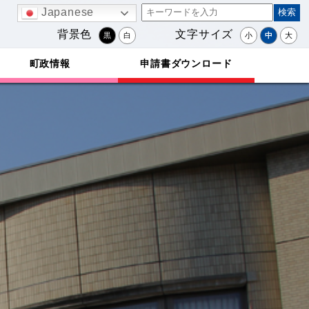
Japanese
背景色
文字サイズ
黒
白
小
中
大
町政情報
申請書ダウンロード