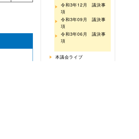
令和3年12月 議決事
項
令和3年09月 議決事
項
令和3年06月 議決事
項
本議会ライブ
議会だより
広報あなん
公民館情報
選挙
ふるさと納税