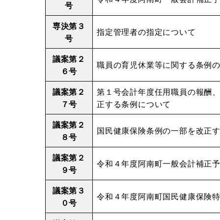
号
専決第３
指定管理者の指定について
号
議案第２
職員の育児休業等に関する条例
６号
議案第２
第１号会計年度任用職員の報酬
７号
正する条例について
議案第２
国民健康保険条例の一部を改正
８号
議案第２
令和４年度阿南町一般会計補正
９号
議案第３
令和４年度阿南町国民健康保険
０号