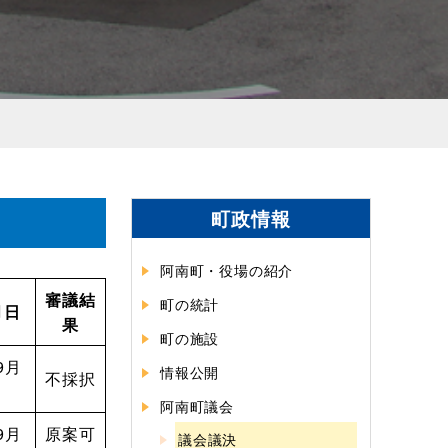
町政情報
阿南町・役場の紹介
審議結
町の統計
月日
果
町の施設
9月
情報公開
不採択
阿南町議会
9月
原案可
議会議決