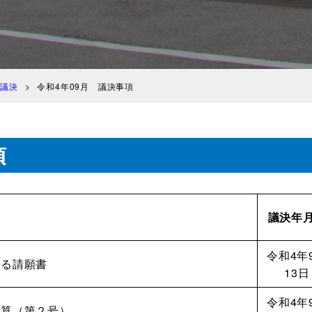
議決
令和4年09月 議決事項
項
議決年
令和4年
める請願書
13日
令和4年
予算（第２号）