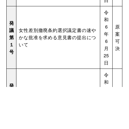
日
令
和
発
6
原
議
女性差別撤廃条約選択議定書の速や
年
案
第
かな批准を求める意見書の提出につ
6
可
１
いて
月
決
号
25
日
令
和
発
6
原
委
「義務教育費国庫負担制度の堅持・
年
案
第
拡充」を求める意見書の提出につい
6
可
３
て
月
決
号
25
日