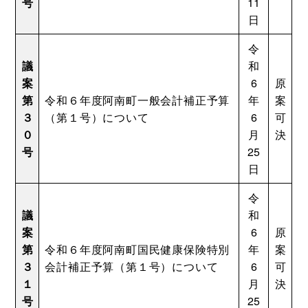
号
11
日
令
議
和
案
6
原
第
令和６年度阿南町一般会計補正予算
年
案
３
（第１号）について
6
可
０
月
決
号
25
日
令
議
和
案
6
原
第
令和６年度阿南町国民健康保険特別
年
案
３
会計補正予算（第１号）について
6
可
１
月
決
号
25