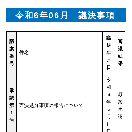
令和6年06月 議決事項
議
議
審
決
案
議
件名
年
番
結
月
号
果
日
令
和
承
6
原
認
年
案
第
専決処分事項の報告について
6
承
１
月
認
号
11
日