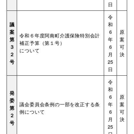
日
令
議
和
案
6
原
令和６年度阿南町介護保険特別会計
第
年
案
補正予算（第１号）
３
6
可
について
２
月
決
号
25
日
令
和
発
6
原
委
議会委員会条例の一部を改正する条
年
案
第
例について
6
可
２
月
決
号
25