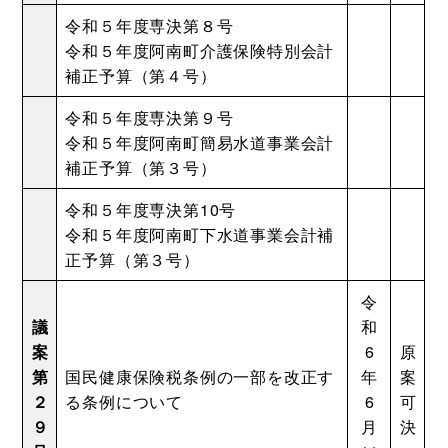
令和５年度専決第８号
令和５年度阿南町介護保険特別会計
補正予算（第４号）
令和５年度専決第９号
令和５年度阿南町簡易水道事業会計
補正予算（第３号）
令和５年度専決第10号
令和５年度阿南町下水道事業会計補
正予算（第３号）
令
議
和
案
6
原
第
国民健康保険税条例の一部を改正す
年
案
２
る条例について
6
可
９
月
決