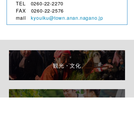
TEL 0260-22-2270
FAX 0260-22-2576
mail
kyouiku@town.anan.nagano.jp
観光・文化
移住