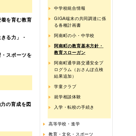
中学校統合情報
GIGA端末の共同調達に係
愛着を育む教育
る各種計画書
阿南町の小・中学校
生きる力」・
阿南町の教育基本方針・
教育スローガン
習・スポーツを
阿南町通学路交通安全プ
ログラム（おさんぽ点検
結果追加）
学童クラブ
就学相談体験
動力の育成を図
入学・転校の手続き
高等学校・進学
教育・文化・スポーツ