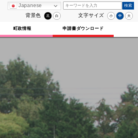
Japanese
背景色
文字サイズ
黒
白
小
中
大
町政情報
申請書ダウンロード