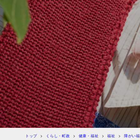
トップ
くらし・町政
健康・福祉
福祉
障がい福