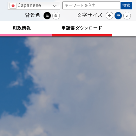
Japanese
背景色
文字サイズ
黒
白
小
中
大
町政情報
申請書ダウンロード