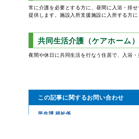
常に介護を必要とする方に、昼間に入浴・排せ
提供します。施設入所支援施設に入所する方に
共同生活介護（ケアホーム
夜間や休日に共同生活を行なう住居で、入浴・
この記事に関するお問い合わせ
民生課 福祉係
TEL 0260-22-4051
FAX 0260-22-2576
mail
minsei@town.anan.nagano.jp