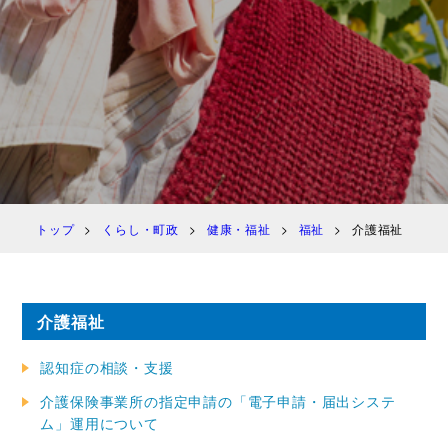
トップ
くらし・町政
健康・福祉
福祉
介護福祉
介護福祉
認知症の相談・支援
介護保険事業所の指定申請の「電子申請・届出システ
ム」運用について