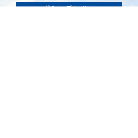
総合トップページへ
〒399-1511（専用郵便番号）
長野県下伊那郡阿南町東條58−1
TEL 0260-22-2141（代表）
FAX 0260-22-2576
くらし・手続き
阿南町の紹介
健康・福祉
阿南町へのアクセス
子育て・教育
阿南町例規集
事業者の方へ
お問い合わせ
町政情報
サイトマップ
観光・文化
個人情報の取り扱い