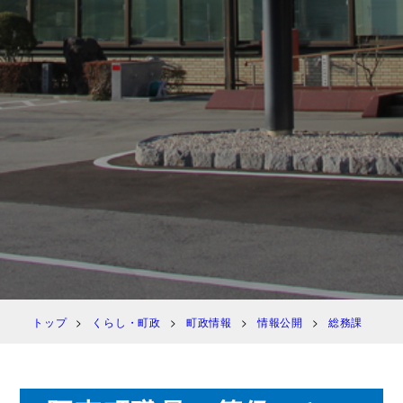
トップ
くらし・町政
町政情報
情報公開
総務課
阿