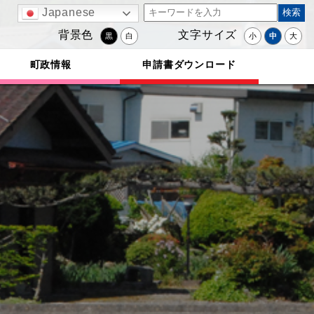
Japanese
背景色
文字サイズ
黒
白
小
中
大
町政情報
申請書ダウンロード