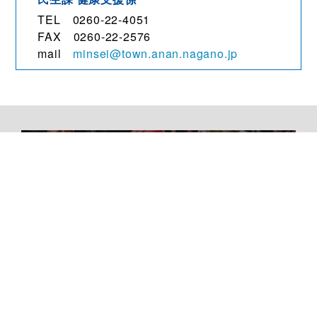
TEL 0260-22-4051
FAX 0260-22-2576
mail
minsei@town.anan.nagano.jp
観光・文化
移住