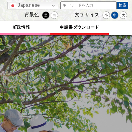
Japanese
背景色
文字サイズ
黒
白
小
中
大
町政情報
申請書ダウンロード