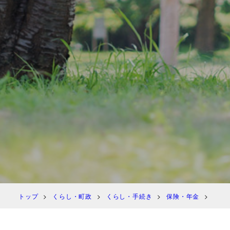
トップ
くらし・町政
くらし・手続き
保険・年金
国民