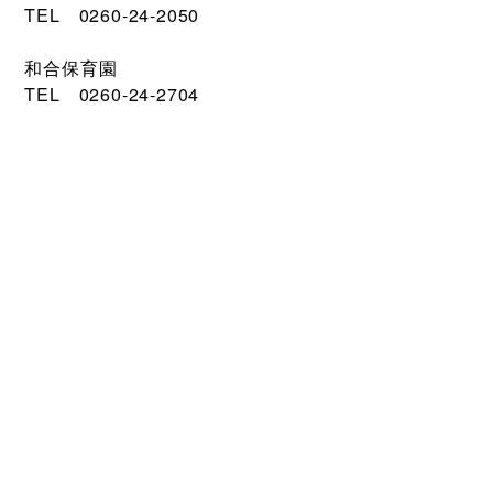
TEL 0260-24-2050
和合保育園
TEL 0260-24-2704
子育て支援室
TEL 0260-22-3655（大下条保育園内）
出張所
富草出張所
TEL 0260-22-2501
FAX 0260-22-3118
和合出張所