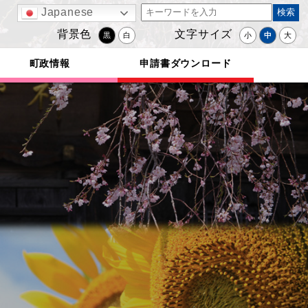
Japanese
背景色
文字サイズ
黒
白
小
中
大
町政情報
申請書ダウンロード