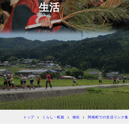
生活
トップ
くらし・町政
移住
阿南町での生活リンク集