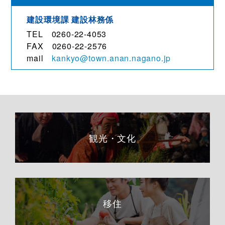
建設環境課 建設林務係
TEL 0260-22-4053
FAX 0260-22-2576
mail
kankyo@town.anan.nagano.jp
観光・文化
移住