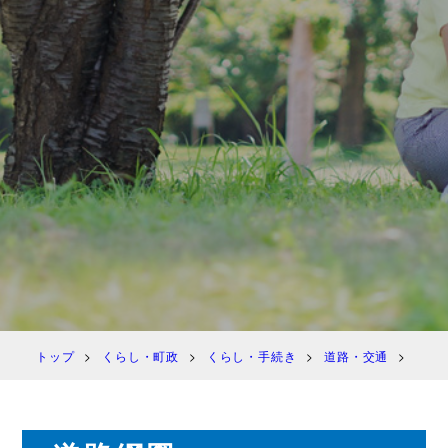
トップ
くらし・町政
くらし・手続き
道路・交通
道路