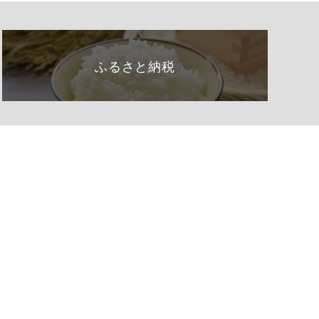
ふるさと納税
くらし・手続き
阿南町の紹介
健康・福祉
阿南町へのアクセス
子育て・教育
阿南町例規集
事業者の方へ
お問い合わせ
町政情報
サイトマップ
観光・文化
個人情報の取り扱い
移住
著作権・リンク等
ふるさと納税
アクセシビリティ