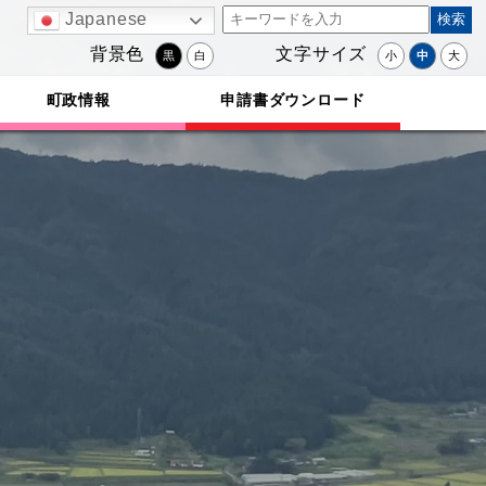
Japanese
背景色
文字サイズ
黒
白
小
中
大
町政情報
申請書ダウンロード