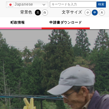
Japanese
背景色
文字サイズ
黒
白
小
中
大
町政情報
申請書ダウンロード