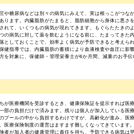
圧や糖尿病などは別々の病気にみえて、実は根っこがつな
あります。内臓脂肪がたまると、脂肪細胞から身体に悪さ
されて、いくつもの病気が現れてきます。もぐらたたきの
つの病気に対して薬を飲むようになる前に、たまってきた
落としておくことで、効率よく病気が予防できると考えら
保健指導では、内臓脂肪の蓄積により血液検査や血圧に影
方を対象に、保健師・管理栄養士が6か月間、減量のお手伝
。
ちが医療機関を受診するとき、健康保険証を提示すれば医
一部の負担だけで済みます。残りは個人が加入している医
のプールの中から負担するわけですが、高齢化が進み、医
、医療保険制度の運営はますます難しくなってきています
険者が加入者の健康管理に責任を持ち、予防できる病気は