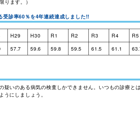
限ります。）
受診率60％を4年連続達成しました!!
8
H29
H30
R1
R2
R3
R4
R5
9
57.7
59.6
59.8
59.5
61.5
61.1
63.
の疑いのある病気の検査しかできません。いつもの診療と
ようにしましょう。
画
興戦略」において、「全ての健康保険組合に対し、レセプト