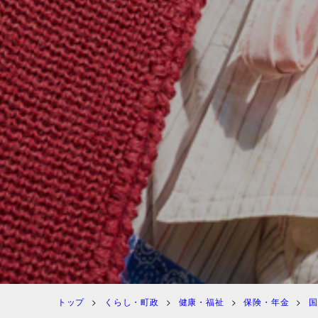
トップ
くらし・町政
健康・福祉
保険・年金
国