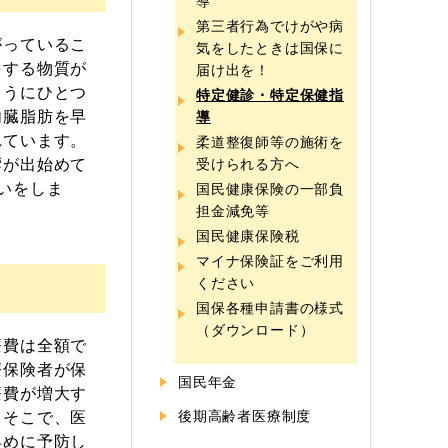
第三者行為でけがや病
がっているこ
気をしたときは国保に
をする物質が
届け出を！
ようにひとつ
特定健診・特定保健指
内臓脂肪を早
導
れています。
柔道整復師等の施術を
響が出始めて
受けられる方へ
いをしま
国民健康保険の一部負
担金減免等
国民健康保険税
マイナ保険証をご利用
ください
国保各種申請書の様式
（ダウンロード）
療費は全額で
療保険者が保
国民年金
療費が増大す
。そこで、医
後期高齢者医療制度
早めに予防し