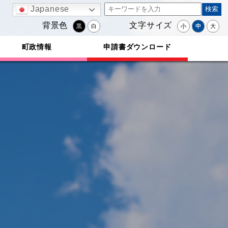
Japanese
背景色
文字サイズ
黒
白
小
中
大
町政情報
申請書ダウンロード