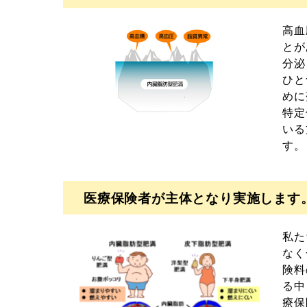
高血
とが
分泌
ひと
めに
特定
いる
す。
医療保険者が主体となり実施します
私た
なく
険料
る中
療保