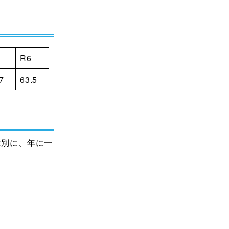
R6
7
63.5
は別に、年に一
等のデータの分