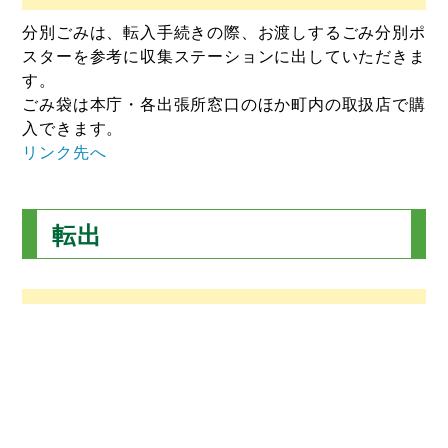
分別ごみは、転入手続きの際、お渡しするごみ分別ポ
スターを参考に収集ステーションに出していただきま
す。
ごみ袋は本庁・各出張所窓口のほか町内の取扱店で購
入できます。
リンク先へ
転出
住民基本台帳カード
住基カードを継続して利用される方
転入届の際に窓口に住基カードを提示し、継続利用す
る旨をお知らせください。
郵送による転出届の場合は、転出届に明記してくださ