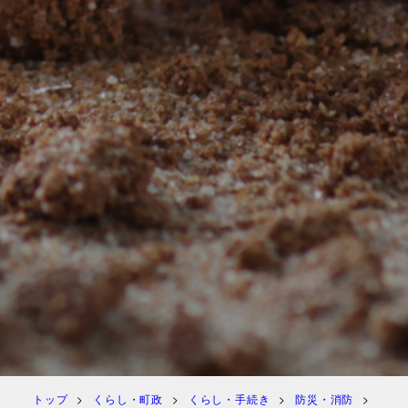
トップ
くらし・町政
くらし・手続き
防災・消防
防災