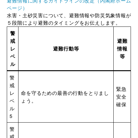
避難情報に関するガイドラインの改定（内閣府ホーム
ページ）
水害・土砂災害について、避難情報や防災気象情報が
５段階により避難のタイミングをお伝えします。
警
戒
避難
レ
避難行動等
情報
ベ
等
ル
警
戒
緊急
レ
命を守るための最善の行動をとりまし
安全
ベ
ょう。
確保
ル
5
警
戒