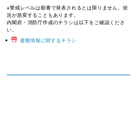
※警戒レベルは順番で発表されるとは限りません。状
況が急変することもあります。
内閣府・消防庁作成のチラシは以下をご確認くださ
い。
避難情報に関するチラシ
この記事に関するお問い合わせ
総務課 危機管理防災係
TEL 0260-22-2141
FAX 0260-22-2576
mail
soumu@town.anan.nagano.jp