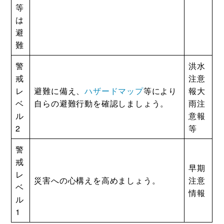
等
は
避
難
警
洪水
戒
注意
レ
避難に備え、
ハザードマップ
等により
報大
ベ
自らの避難行動を確認しましょう。
雨注
ル
意報
2
等
警
戒
早期
レ
災害への心構えを高めましょう。
注意
ベ
情報
ル
1