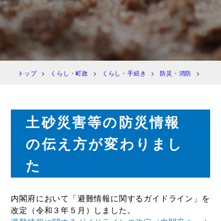
トップ
くらし・町政
くらし・手続き
防災・消防
防災
土砂災害等の防災情報
の伝え方が変わりまし
た
内閣府において「避難情報に関するガイドライン」を
改定（令和３年５月）しました。