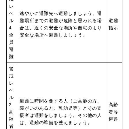
レ
ベ
速やかに避難先へ避難しましょう。避
ル
難場所までの避難が危険と思われる場
避難
4
合は、近くの安全な場所や自宅のより
指示
全
安全な場所へ避難しましょう。
員
避
難
警
戒
レ
ベ
ル
避難に時間を要する人（ご高齢の方、
3
高齢
障がいのある方、乳幼児等）とその支
高
者等
援者は避難をしましょう。その他の人
齢
避難
は、避難の準備を整えましょう。
者