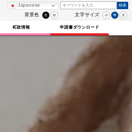
Japanese
背景色
文字サイズ
黒
白
小
中
大
町政情報
申請書ダウンロード