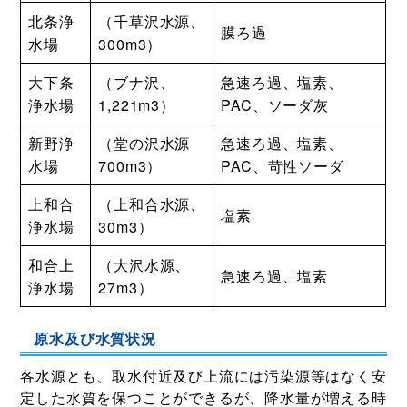
北条浄
（千草沢水源、
膜ろ過
水場
300m3）
大下条
（ブナ沢、
急速ろ過、塩素、
浄水場
1,221m3）
PAC、ソーダ灰
新野浄
（堂の沢水源
急速ろ過、塩素、
水場
700m3）
PAC、苛性ソーダ
上和合
（上和合水源、
塩素
浄水場
30m3）
和合上
（大沢水源、
急速ろ過、塩素
浄水場
27m3）
原水及び水質状況
各水源とも、取水付近及び上流には汚染源等はなく安
定した水質を保つことができるが、降水量が増える時