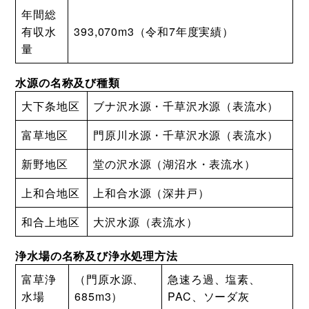
年間総
有収水
393,070m3（令和7年度実績）
量
水源の名称及び種類
大下条地区
ブナ沢水源・千草沢水源（表流水）
富草地区
門原川水源・千草沢水源（表流水）
新野地区
堂の沢水源（湖沼水・表流水）
上和合地区
上和合水源（深井戸）
和合上地区
大沢水源（表流水）
浄水場の名称及び浄水処理方法
富草浄
（門原水源、
急速ろ過、塩素、
水場
685m3）
PAC、ソーダ灰