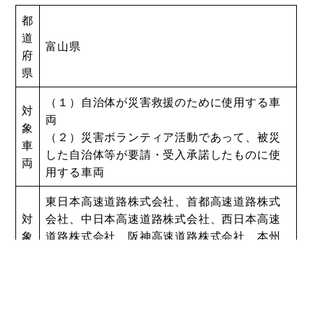
都
道
富山県
府
県
（１）自治体が災害救援のために使用する車
対
両
象
（２）災害ボランティア活動であって、被災
車
した自治体等が要請・受入承諾したものに使
両
用する車両
東日本高速道路株式会社、首都高速道路株式
対
会社、中日本高速道路株式会社、西日本高速
象
道路株式会社、阪神高速道路株式会社、本州
道
四国連絡高速道路株式会社及び各地方道路公
路
社のそれぞれが管轄する区間（一部調整中を
含む）