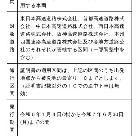
両
用する車両
東日本高速道路株式会社、首都高速道路株式
対
会社、中日本高速道路株式会社、西日本高速
象
道路株式会社、阪神高速道路株式会社、本州
道
四国連絡高速道路株式会社及び各地方道路公
路
社のそれぞれが管轄する区間（一部調整中を
含む）
通
証明書の適用区間は、上記の区間のうち出発
行
地点から被災地の最寄りＩＣまでとします。
区
（証明書記載以外のＩＣでの途中下車は無
間
効）
発
行
令和６年１月４日(木)から令和７年６月30日
期
(月)までの間
間