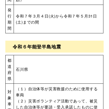
発
行
令和７年３月４日(火)から令和７年５月31日
期
(土)までの間
間
令和６年能登半島地震
都
道
石川県
府
県
（１）自治体等が災害救援のために使用する
対
車両
象
（２）災害ボランティア活動であって、被災
車
した自治体等が要請・受入承諾したものに使