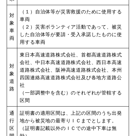
（１）自治体等が災害救援のために使用する
対
車両
象
（２）災害ボランティア活動であって、被災
車
した自治体等が要請・受入承諾したものに使
両
用する車両
東日本高速道路株式会社、首都高速道路株式
会社、中日本高速道路株式会社、西日本高速
対
道路株式会社、阪神高速道路株式会社、本州
象
四国連絡高速道路株式会社及び各地方道路公
道
社
路
（一部調整中を含む）のそれぞれが管轄する
区間
通
証明書の適用区間は、上記の区間のうち出発
行
地から被災地の最寄りＩＣまでとします。
区
（証明書記載以外のＩＣでの途中下車は無
間
効）