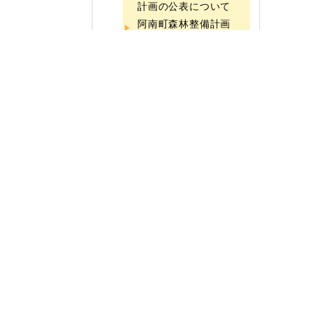
計画の公表について
阿南町森林整備計画
（令和5年4月1日樹
立）
阿南町里山整備方針の
変更について
振興課
阿南町議会
広報あなん
公民館情報
選挙
ふるさと納税