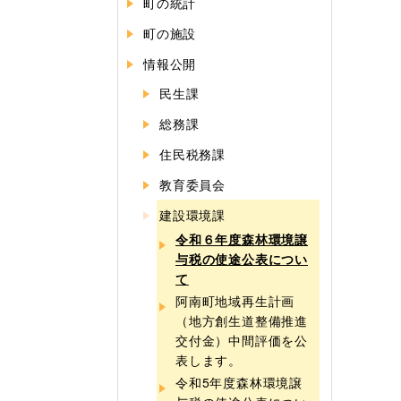
町の統計
町の施設
情報公開
民生課
総務課
住民税務課
教育委員会
建設環境課
令和６年度森林環境譲
与税の使途公表につい
て
阿南町地域再生計画
（地方創生道整備推進
交付金）中間評価を公
表します。
令和5年度森林環境譲