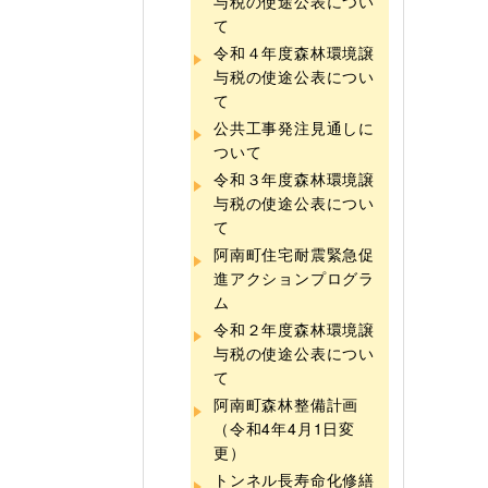
与税の使途公表につい
て
令和４年度森林環境譲
与税の使途公表につい
て
公共工事発注見通しに
ついて
令和３年度森林環境譲
与税の使途公表につい
て
阿南町住宅耐震緊急促
進アクションプログラ
ム
令和２年度森林環境譲
与税の使途公表につい
て
阿南町森林整備計画
（令和4年4月1日変
更）
トンネル長寿命化修繕