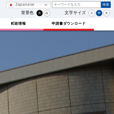
Japanese
背景色
文字サイズ
黒
白
小
中
大
町政情報
申請書ダウンロード