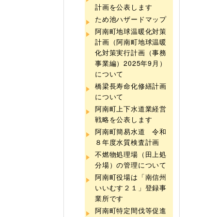
計画を公表します
ため池ハザードマップ
阿南町地球温暖化対策
計画（阿南町地球温暖
化対策実行計画（事務
事業編）2025年9月）
について
橋梁長寿命化修繕計画
について
阿南町上下水道業経営
戦略を公表します
阿南町簡易水道 令和
８年度水質検査計画
不燃物処理場（田上処
分場）の管理について
阿南町役場は「南信州
いいむす２１」登録事
業所です
阿南町特定間伐等促進