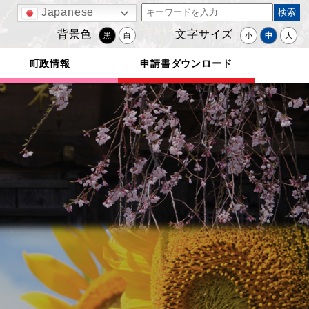
Japanese
背景色
文字サイズ
黒
白
小
中
大
町政情報
申請書ダウンロード