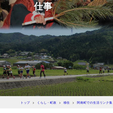
仕事
トップ
くらし・町政
移住
阿南町での生活リンク集