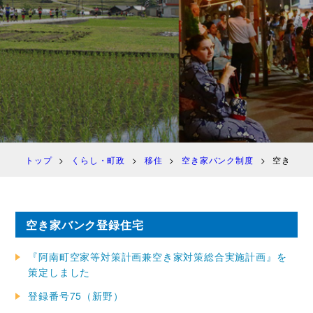
トップ
くらし・町政
移住
空き家バンク制度
空き家バ
空き家バンク登録住宅
『阿南町空家等対策計画兼空き家対策総合実施計画』を
策定しました
登録番号75（新野）