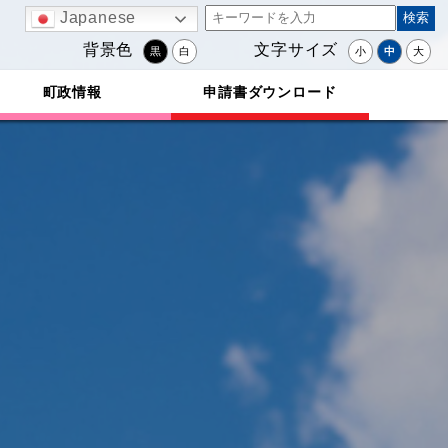
Japanese
背景色
文字サイズ
黒
白
小
中
大
町政情報
申請書ダウンロード