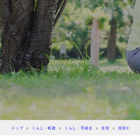
トップ
くらし・町政
くらし・手続き
住宅
住宅や住宅