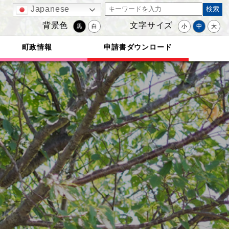
Japanese
背景色
文字サイズ
黒
白
小
中
大
町政情報
申請書ダウンロード