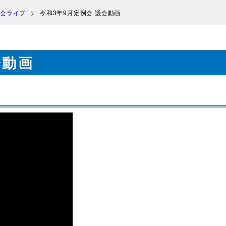
会ライブ
令和3年9月定例会 議会動画
会動画