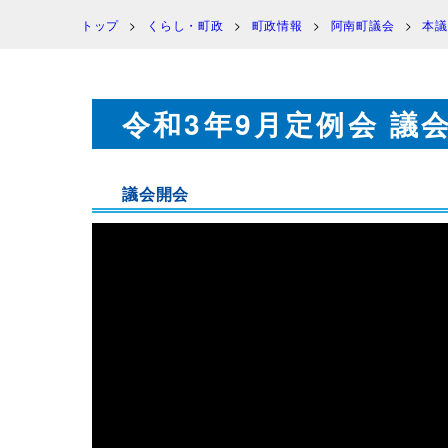
トップ
くらし・町政
町政情報
阿南町議会
本議
令和3年9月定例会 議
議会開会