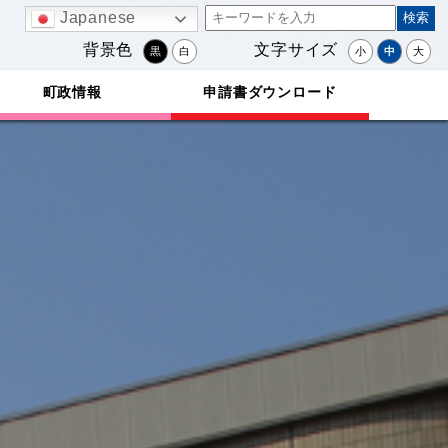
Japanese
背景色
文字サイズ
黒
白
小
中
大
町政情報
申請書ダウンロード