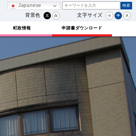
Japanese
背景色
文字サイズ
黒
白
小
中
大
町政情報
申請書ダウンロード