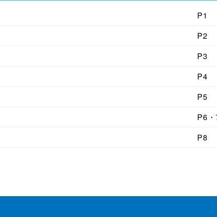
P1
P2
P3
P4
P5
P6・
P8