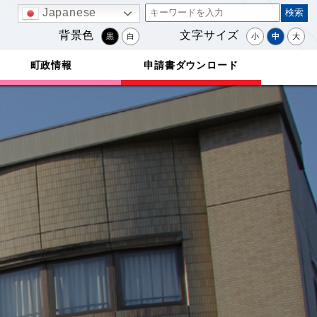
Japanese
背景色
文字サイズ
黒
白
小
中
大
町政情報
申請書ダウンロード