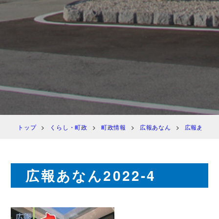
トップ
くらし・町政
町政情報
広報あなん
広報あなん 
広報あなん2022-4