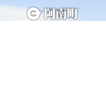
総合トップページへ
〒399-1511（専用郵便番号）
長野県下伊那郡阿南町東條58−1
TEL 0260-22-2141（代表）
FAX 0260-22-2576
くらし・手続き
阿南町の紹介
健康・福祉
阿南町へのアクセス
子育て・教育
阿南町例規集
事業者の方へ
お問い合わせ