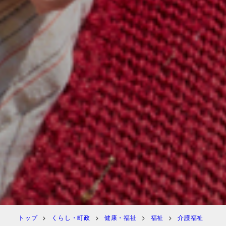
トップ
くらし・町政
健康・福祉
福祉
介護福祉
介