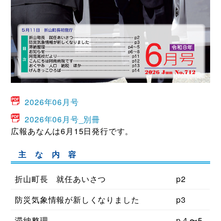
2026年06月号
2026年06月号_別冊
広報あなんは6月15日発行です。
主 な 内 容
折山町長 就任あいさつ
p2
防災気象情報が新しくなりました
p3
滞納整理
p４〜5