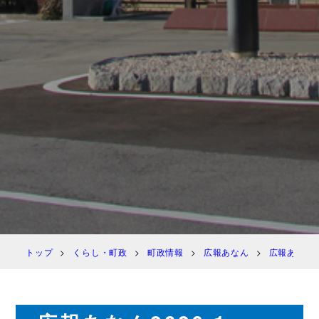
トップ
くらし・町政
町政情報
広報あなん
広報あなん