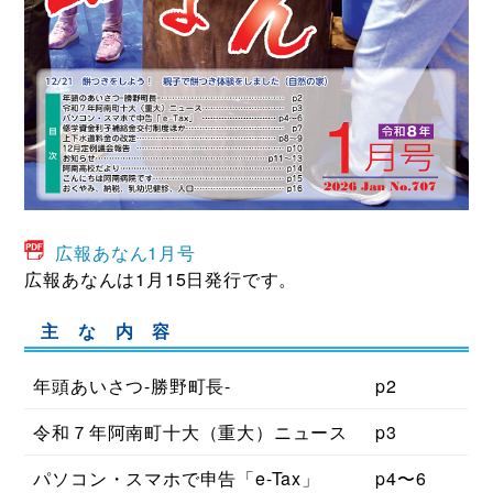
広報あなん1月号
広報あなんは1月15日発行です。
主 な 内 容
年頭あいさつ-勝野町長-
p2
令和７年阿南町十大（重大）ニュース
p3
パソコン・スマホで申告「e-Tax」
p4〜6