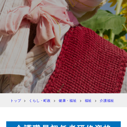
トップ
くらし・町政
健康・福祉
福祉
介護福祉
介